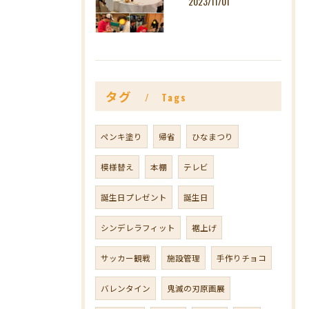
2023/11/01
タグ
Tags
ペンキ塗り
帰省
ひなまつり
模様替え
本棚
テレビ
誕生日プレゼント
誕生日
シンデレラフィット
裾上げ
サッカー観戦
施設管理
手作りチョコ
バレンタイン
鬼滅の刃原画展