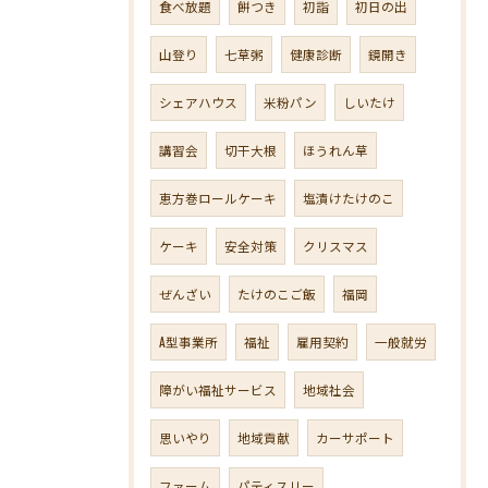
食べ放題
餅つき
初詣
初日の出
山登り
七草粥
健康診断
鏡開き
シェアハウス
米粉パン
しいたけ
講習会
切干大根
ほうれん草
恵方巻ロールケーキ
塩漬けたけのこ
ケーキ
安全対策
クリスマス
ぜんざい
たけのこご飯
福岡
A型事業所
福祉
雇用契約
一般就労
障がい福祉サービス
地域社会
思いやり
地域貢献
カーサポート
ファーム
パティスリー