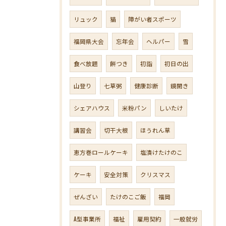
リュック
猫
障がい者スポーツ
福岡県大会
忘年会
ヘルパー
雪
食べ放題
餅つき
初詣
初日の出
山登り
七草粥
健康診断
鏡開き
シェアハウス
米粉パン
しいたけ
講習会
切干大根
ほうれん草
恵方巻ロールケーキ
塩漬けたけのこ
ケーキ
安全対策
クリスマス
ぜんざい
たけのこご飯
福岡
A型事業所
福祉
雇用契約
一般就労