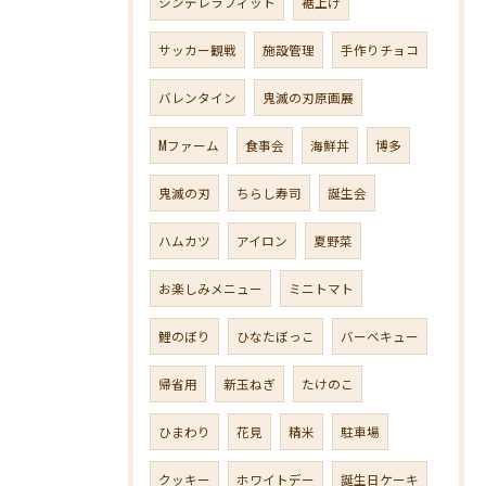
シンデレラフィット
裾上げ
サッカー観戦
施設管理
手作りチョコ
バレンタイン
鬼滅の刃原画展
Mファーム
食事会
海鮮丼
博多
鬼滅の刃
ちらし寿司
誕生会
ハムカツ
アイロン
夏野菜
お楽しみメニュー
ミニトマト
鯉のぼり
ひなたぼっこ
バーベキュー
帰省用
新玉ねぎ
たけのこ
ひまわり
花見
精米
駐車場
クッキー
ホワイトデー
誕生日ケーキ