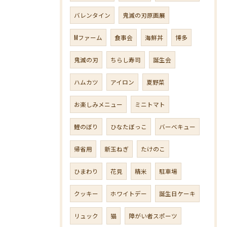
バレンタイン
鬼滅の刃原画展
Mファーム
食事会
海鮮丼
博多
鬼滅の刃
ちらし寿司
誕生会
ハムカツ
アイロン
夏野菜
お楽しみメニュー
ミニトマト
鯉のぼり
ひなたぼっこ
バーベキュー
帰省用
新玉ねぎ
たけのこ
ひまわり
花見
精米
駐車場
クッキー
ホワイトデー
誕生日ケーキ
リュック
猫
障がい者スポーツ