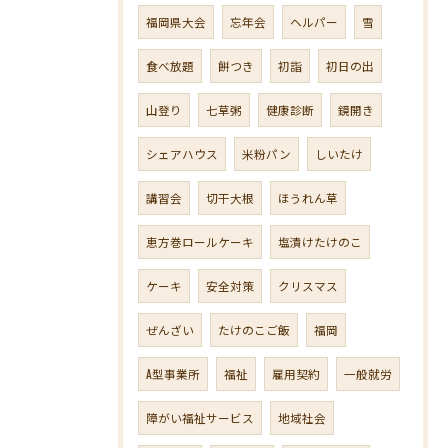
福岡県大会
忘年会
ヘルパー
雪
食べ放題
餅つき
初詣
初日の出
山登り
七草粥
健康診断
鏡開き
シェアハウス
米粉パン
しいたけ
講習会
切干大根
ほうれん草
恵方巻ロールケーキ
塩漬けたけのこ
ケーキ
安全対策
クリスマス
ぜんざい
たけのこご飯
福岡
A型事業所
福祉
雇用契約
一般就労
障がい福祉サービス
地域社会