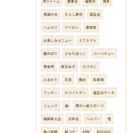
Mファーム
食事会
海鮮丼
博多
鬼滅の刃
ちらし寿司
誕生会
ハムカツ
アイロン
夏野菜
お楽しみメニュー
ミニトマト
鯉のぼり
ひなたぼっこ
バーベキュー
帰省用
新玉ねぎ
たけのこ
ひまわり
花見
精米
駐車場
クッキー
ホワイトデー
誕生日ケーキ
リュック
猫
障がい者スポーツ
福岡県大会
忘年会
ヘルパー
雪
食べ放題
餅つき
初詣
初日の出