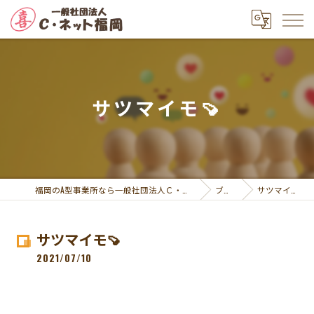
サツマイモ🍠
福岡のA型事業所なら一般社団法人Ｃ・ネット福岡
ブログ
サツマイモ🍠
サツマイモ🍠
2021/07/10