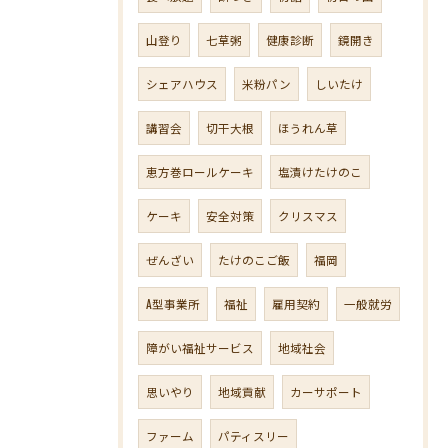
山登り
七草粥
健康診断
鏡開き
シェアハウス
米粉パン
しいたけ
講習会
切干大根
ほうれん草
恵方巻ロールケーキ
塩漬けたけのこ
ケーキ
安全対策
クリスマス
ぜんざい
たけのこご飯
福岡
A型事業所
福祉
雇用契約
一般就労
障がい福祉サービス
地域社会
思いやり
地域貢献
カーサポート
ファーム
パティスリー