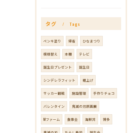
タグ
Tags
ペンキ塗り
帰省
ひなまつり
模様替え
本棚
テレビ
誕生日プレゼント
誕生日
シンデレラフィット
裾上げ
サッカー観戦
施設管理
手作りチョコ
バレンタイン
鬼滅の刃原画展
Mファーム
食事会
海鮮丼
博多
鬼滅の刃
ちらし寿司
誕生会