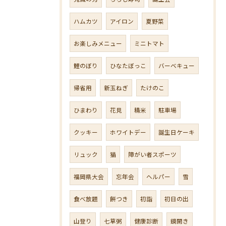
ハムカツ
アイロン
夏野菜
お楽しみメニュー
ミニトマト
鯉のぼり
ひなたぼっこ
バーベキュー
帰省用
新玉ねぎ
たけのこ
ひまわり
花見
精米
駐車場
クッキー
ホワイトデー
誕生日ケーキ
リュック
猫
障がい者スポーツ
福岡県大会
忘年会
ヘルパー
雪
食べ放題
餅つき
初詣
初日の出
山登り
七草粥
健康診断
鏡開き