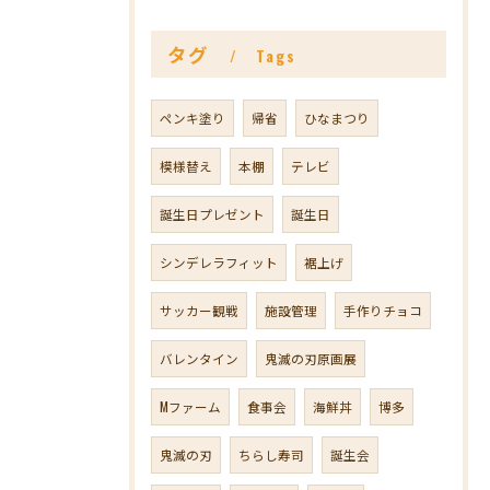
タグ
Tags
ペンキ塗り
帰省
ひなまつり
模様替え
本棚
テレビ
誕生日プレゼント
誕生日
シンデレラフィット
裾上げ
サッカー観戦
施設管理
手作りチョコ
バレンタイン
鬼滅の刃原画展
Mファーム
食事会
海鮮丼
博多
鬼滅の刃
ちらし寿司
誕生会