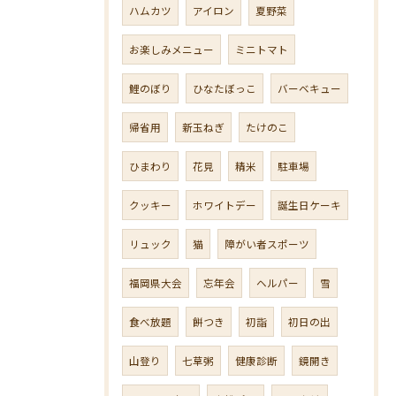
ハムカツ
アイロン
夏野菜
お楽しみメニュー
ミニトマト
鯉のぼり
ひなたぼっこ
バーベキュー
帰省用
新玉ねぎ
たけのこ
ひまわり
花見
精米
駐車場
クッキー
ホワイトデー
誕生日ケーキ
リュック
猫
障がい者スポーツ
福岡県大会
忘年会
ヘルパー
雪
食べ放題
餅つき
初詣
初日の出
山登り
七草粥
健康診断
鏡開き