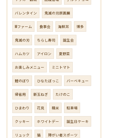
バレンタイン
鬼滅の刃原画展
Mファーム
食事会
海鮮丼
博多
鬼滅の刃
ちらし寿司
誕生会
ハムカツ
アイロン
夏野菜
お楽しみメニュー
ミニトマト
鯉のぼり
ひなたぼっこ
バーベキュー
帰省用
新玉ねぎ
たけのこ
ひまわり
花見
精米
駐車場
クッキー
ホワイトデー
誕生日ケーキ
リュック
猫
障がい者スポーツ