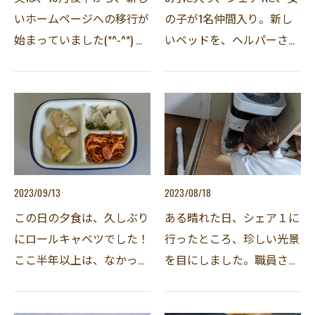
いホームページへの移行が
の子が1名仲間入り。新し
始まっていました(*^-^*) 新
いベッドを、ヘルパーさん
しいURLはhttp://www.c-net-
達に組み立ててもらいまし
fukuoka.net/←こちらです。
た。可愛いカバーも着け、
現在、特集(？)している、
自分の部屋になりました。
ピープルファースト大会の
明るい女の子なので、すぐ
記事までは、両…
に慣れそうです(*´▽｀*)
2023/09/13
2023/08/18
この日の夕食は、久しぶり
ある晴れた日、シェア１に
にロールキャベツでした！
行ったところ、珍しい光景
ここ半年以上は、なかった
を目にしました。職員さん
ような…おまけに、ナポリ
のYさんが、空気清浄機の
タンが副菜です。なんとも
掃除をされていました！Y