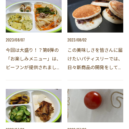
嬉しいメニューでした。
さんと言えば、機械類は苦
手で、このような作業は得
意な方にお願いするのが…
2023/08/07
2023/08/02
今回は大盛り！？第6弾の
この美味しさを皆さんに届
「お楽しみメニュー」は、
けたいパティスリーでは、
ビーフンが提供されまし
日々新商品の開発をしてお
た。(第5弾の写真は、撮り
ります。利用者の皆さんに
忘れました)シンプルなビ
は試食と言う形でご協力を
ーフンではありますが、30
頂いています。今回は「米
人前(！)ともなると大変で
粉」を使ったどら焼きを提
あろうことが分かります。
供いたしました。普通…
…