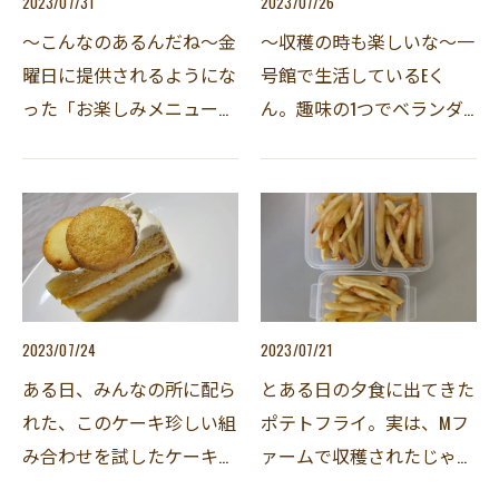
2023/07/31
2023/07/26
～こんなのあるんだね～金
～収穫の時も楽しいな～一
曜日に提供されるようにな
号館で生活しているEく
った「お楽しみメニュー」
ん。趣味の1つでベランダ
第5弾目のこの時は、ちょ
で家庭菜園をしています
っと違うやり方を試してみ
が、今回、ミニトマトが収
たそうです。某食材宅配会
穫できたそうです。そのミ
社の物を使ってみることに
ニトマトを見せてもらいま
しました。メニューは決…
したが、お店に並んでいて
も…
2023/07/24
2023/07/21
ある日、みんなの所に配ら
とある日の夕食に出てきた
れた、このケーキ珍しい組
ポテトフライ。実は、Mフ
み合わせを試したケーキな
ァームで収穫されたじゃが
のですが、何を入れたのか
いもをヘルパーさんが調理