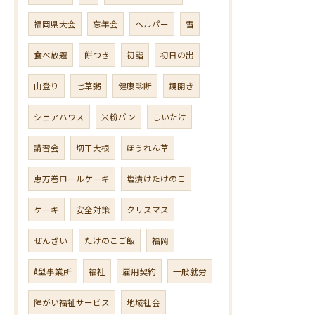
福岡県大会
忘年会
ヘルパー
雪
食べ放題
餅つき
初詣
初日の出
山登り
七草粥
健康診断
鏡開き
シェアハウス
米粉パン
しいたけ
講習会
切干大根
ほうれん草
恵方巻ロールケーキ
塩漬けたけのこ
ケーキ
安全対策
クリスマス
ぜんざい
たけのこご飯
福岡
A型事業所
福祉
雇用契約
一般就労
障がい福祉サービス
地域社会