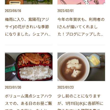
…
2023/06/16
2023/02/01
梅雨に入り、紫陽花(アジ
今年の年賀状も、利用者の
サイ)の花がきれいな季節
Iさんが描いてくれまし
になりました。シェアハウ
た！ブログにアップしたと
ス一号館の裏に咲いていた
思っていましたが、見返し
紫陽花を、ヘルパーさんが
てみると、アップされてな
玄関口に飾ってくれまし
いではありませんかこんな
た。きれいですね。ここで
に可愛い年賀状、皆さまに
豆知識。実は花びらだと
見てもらわないと！一カ
思…
月…
2023/01/30
2023/01/23
ボリューム満点シェアハウ
少し前のことになります
スでの、ある日のお昼ご飯
が、1月11日(水)に各部所に