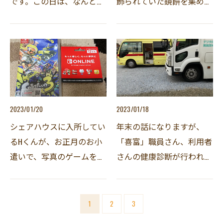
です。この日は、なんと、
飾られていた鏡餅を集め
エビフライと白身フライの
て、ぜんざいを作りまし
ダブル主菜という、豪華な
た。これも、喜富の恒例
お昼ご飯でした！これまで
で、甘いものが大好きなN
は、どちらか一方だけでし
さんは、数日前から「ぜん
たが、なぜだかこの日…
ざいはあるん？」と聞いて
まし…
2023/01/20
2023/01/18
シェアハウスに入所してい
年末の話になりますが、
るHくんが、お正月のお小
「喜富」職員さん、利用者
遣いで、写真のゲームを買
さんの健康診断が行われま
いました。久しぶりに新し
した。今までは、数名ず
いゲームを買って、とても
つ、日にちを分けて病院に
嬉しそうでした(*^-^*)夢中
行ってからの健康診断でし
1
2
3
になりすぎて、寝不足にな
たが、今年は、人数が増え