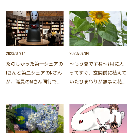
分かりますか答えは………梅
してくれたものです。味付
ジャムです。梅を使ったケ
けはシンプルに塩だけでし
ーキは少し珍しいかもしれ
たが、素材がいいのでしょ
ませんね。梅の爽やかな…
う、塩だけでも美味しか…
2023/07/17
2023/07/04
たのしかった第一シェアの
～もう夏ですね～7月に入
Iさんと第二シェアのNさん
ってすぐ、玄関前に植えて
が、職員のMさん同行で、
いたひまわりが無事に花を
福岡で開催されているジブ
咲かせました。このブログ
リ展に行ってきたそうで
を書いている時には1輪だ
す。久しぶりの福岡と言う
けでしたが、このブログが
事で、Nさんははしゃいで
皆さんのところに届くころ
いたようです。会場には、
にはもっともっと花が咲…